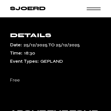
Skip
to
SJOERD
the
content
DETAILS
Date:
25/12/2025
TO
25/12/2025
Time:
18:30
Event Types:
GEPLAND
Free